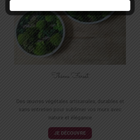
Thème Forest
Des œuvres végétales artisanales, durables et
sans entretien pour sublimer vos murs avec
nature et élégance
JE DÉCOUVRE