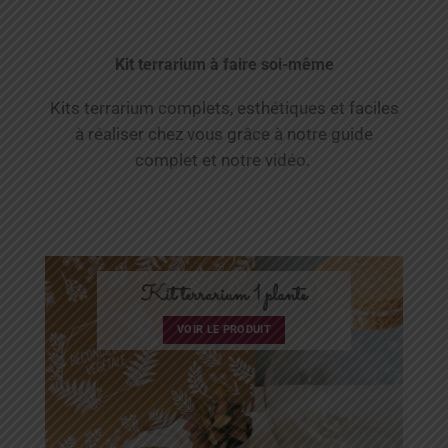
Kit terrarium à faire soi-même
Kits terrarium complets, esthétiques et faciles
à réaliser chez vous grâce à notre guide
complet et notre vidéo.
Kit terrarium 1 plante
VOIR LE PRODUIT