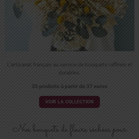
L’artisanat français au service de bouquets raffinés et
durables.
35 produits à partir de 37 euros
VOIR LA COLLECTION
Nos bouquets de fleurs séchées pour