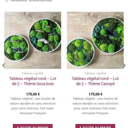
Ajouter
Ajouter
à la
à la
wishlist
wishlist
Tableau végétal
Tableau végétal
Tableau végétal rond – Lot
Tableau végétal rond – Lot
de 2 – Thème Sous bois
de 2 – Thème Canopé
175,00
€
175,00
€
Tableau végétal : une touche de
Tableau végétal : une touche de
nature durable et sans entretien
nature durable et sans entretien
pour votre intérieur. Fait main.
pour votre intérieur. Fait main.
Artisanat Français
Artisanat Français
AJOUTER AU PANIER
AJOUTER AU PANIER