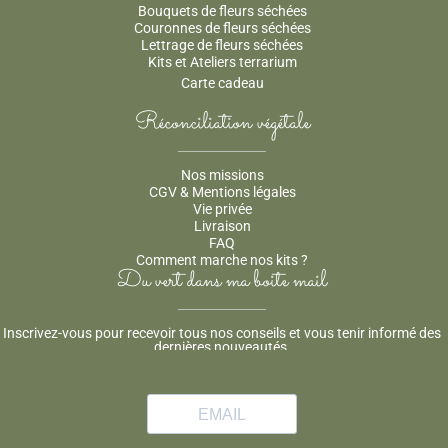
peuvent
Bouquets de fleurs séchées
être
Couronnes de fleurs séchées
choisies
Lettrage de fleurs séchées
Kits et Ateliers terrarium
sur
Carte cadeau
la
page
Réconciliation végétale
du
produit
Nos missions
CGV & Mentions légales
Vie privée
Livraison
FAQ
Comment marche nos kits ?
Du vert dans ma boite mail
Inscrivez-vous pour recevoir tous nos conseils et vous tenir informé des
dernières nouveautés.