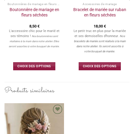
Boutonnières de mariage en fleurs séchées
Accessoires de mariage
Boutonnière de mariage en
Bracelet de mariée sur ruban
fleurs séchées
en fleurs séchées
8,50
€
18,00
€
L'accessoire chic pour le marié et
Le petit truc en plus pour la mariée
ses témoins !
et ses demoiselles d'honneur.
Nos
Nos boutonnières sont
bracelets de mariée sont réalisés à la main
réalisées à la main dans notre atelier. Elles
dans notre atelier. Ils seront assortis à
seront assorties à votre bouquet de mariée.
votre bouquet de mariée.
CHOIX DES OPTIONS
CHOIX DES OPTIONS
Ce
Ce
produit
produit
a
a
Produits similaires
plusieurs
plusieurs
variations.
variations.
Les
Les
options
options
peuvent
peuvent
Ajouter
à la
être
être
wishlist
choisies
choisies