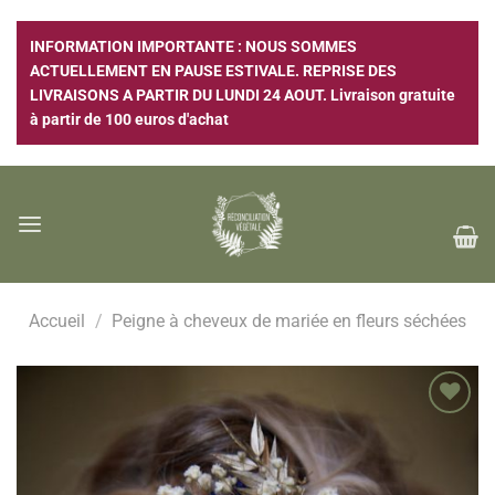
Passer
au
INFORMATION IMPORTANTE : NOUS SOMMES
contenu
ACTUELLEMENT EN PAUSE ESTIVALE. REPRISE DES
LIVRAISONS A PARTIR DU LUNDI 24 AOUT. Livraison gratuite
à partir de 100 euros d'achat
Accueil
/
Peigne à cheveux de mariée en fleurs séchées
Ajouter
à la
wishlist