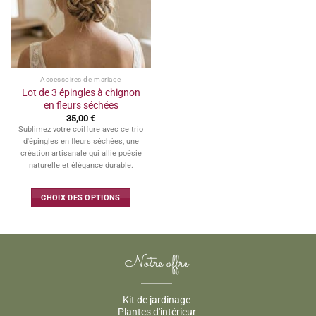
sur
sur
la
la
page
page
du
du
produit
produit
Accessoires de mariage
Lot de 3 épingles à chignon
en fleurs séchées
35,00
€
Sublimez votre coiffure avec ce trio
d'épingles en fleurs séchées, une
création artisanale qui allie poésie
naturelle et élégance durable.
CHOIX DES OPTIONS
Ce
produit
a
Notre offre
plusieurs
variations.
Les
Kit de jardinage
options
Plantes d'intérieur