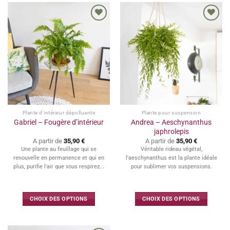
Ajouter
Ajouter
à la
à la
wishlist
wishlist
Plante d'intérieur dépolluante
Plante pour suspension
Andrea – Aeschynanthus
Gabriel – Fougère d’intérieur
japhrolepis
A partir de
35,90
€
A partir de
35,90
€
Une plante au feuillage qui se
Véritable rideau végétal,
renouvelle en permanence et qui en
l'aeschynanthus est la plante idéale
plus, purifie l'air que vous respirez...
pour sublimer vos suspensions.
CHOIX DES OPTIONS
CHOIX DES OPTIONS
Ce
Ce
produit
produit