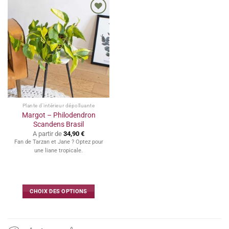
a
a
plusieurs
plusieurs
Ajouter
variations.
variations.
à la
Les
Les
wishlist
options
options
peuvent
peuvent
être
être
choisies
choisies
sur
sur
la
la
Plante d'intérieur dépolluante
page
page
Margot – Philodendron
du
du
Scandens Brasil
produit
produit
A partir de
34,90
€
Fan de Tarzan et Jane ? Optez pour
une liane tropicale.
CHOIX DES OPTIONS
Ce
produit
a