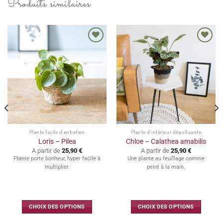
Produits similaires
plusieurs
variations.
Les
options
peuvent
Ajouter
Ajouter
à la
à la
être
wishlist
wishlist
choisies
sur
la
page
du
produit
Plante facile d'entretien
Plante d'intérieur dépolluante
Loris – Pilea
Chloe – Calathea amabilis
A partir de
25,90
€
A partir de
25,90
€
Plante porte bonheur, hyper facile à
Une plante au feuillage comme
multiplier.
peint à la main.
CHOIX DES OPTIONS
CHOIX DES OPTIONS
Ce
Ce