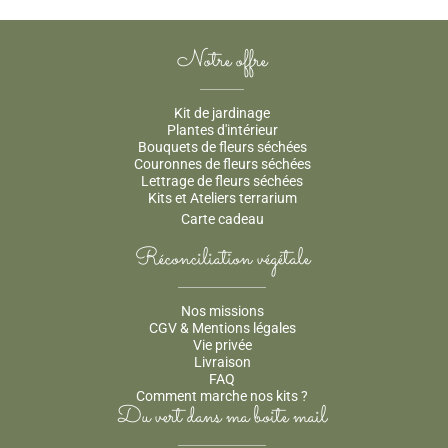
produit
produit
a
a
Notre offre
plusieurs
plusieurs
variations.
variations.
Les
Les
Kit de jardinage
options
options
Plantes d'intérieur
peuvent
peuvent
Bouquets de fleurs séchées
être
être
Couronnes de fleurs séchées
choisies
choisies
Lettrage de fleurs séchées
Kits et Ateliers terrarium
sur
sur
Carte cadeau
la
la
page
page
Réconciliation végétale
du
du
produit
produit
Nos missions
CGV & Mentions légales
Vie privée
Livraison
FAQ
Comment marche nos kits ?
Du vert dans ma boite mail