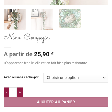
Nina-Ceropegia
A partir de
25,90
€
D’apparence fragile, elle est en fait bien plus résistante…
Avec ou sans cache-pot
quantité de Nina-Ceropegia
AJOUTER AU PANIER