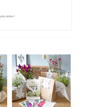
plus belles !
ter
Ajouter
a
à la
ist
wishlist