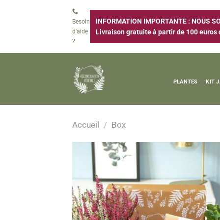
Passer
au
INFORMATION IMPORTANTE : NOUS SOM
Besoin
contenu
d'aide
Livraison gratuite à partir de 100 euros 
?
PLANTES
KIT 
Accueil
/
Box