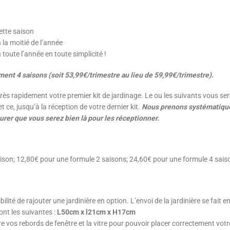
cette saison
n la moitié de l’année
n toute l’année en toute simplicité !
ent 4 saisons (soit 53,99€/trimestre au lieu de 59,99€/trimestre).
ès rapidement votre premier kit de jardinage. Le ou les suivants vous ser
ce, jusqu’à la réception de votre dernier kit.
Nous prenons systématique
urer que vous serez bien là pour les réceptionner.
aison; 12,80€ pour une formule 2 saisons; 24,60€ pour une formule 4 sais
ilité de rajouter une jardinière en option. L’envoi de la jardinière se fait
ont les suivantes :
L50cm x l21cm x H17cm
e vos rebords de fenêtre et la vitre pour pouvoir placer correctement votre