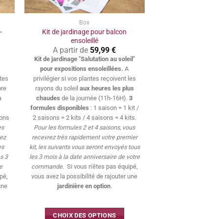
Box
-
Kit de jardinage pour balcon
ensoleillé
A partir de
59,99
€
Kit de jardinage "Salutation au soleil"
pour expositions ensoleillées.
A
ntes
privilégier si vos plantes reçoivent les
bre
rayons du soleil
aux heures les plus
a
chaudes
de la journée (11h-16H).
3
formules disponibles
: 1 saison = 1 kit /
sons
2 saisons = 2 kits / 4 saisons = 4 kits.
es
Pour les formules 2 et 4 saisons, vous
rez
recevrez très rapidement votre premier
es
kit, les suivants vous seront envoyés tous
s 3
les 3 mois à la date anniversaire de votre
e
commande.
Si vous n'êtes pas équipé,
pé,
vous avez la possibilité de rajouter une
une
jardinière en option
.
CHOIX DES OPTIONS