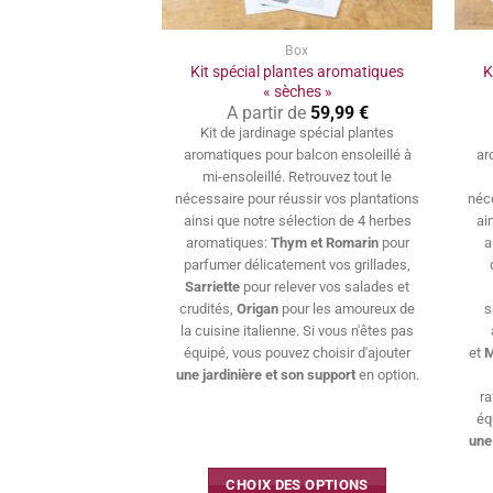
Box
Kit spécial plantes aromatiques
K
« sèches »
A partir de
59,99
€
Kit de jardinage spécial plantes
aromatiques pour balcon ensoleillé à
ar
mi-ensoleillé. Retrouvez tout le
nécessaire pour réussir vos plantations
néc
ainsi que notre sélection de 4 herbes
ai
aromatiques:
Thym et Romarin
pour
a
parfumer délicatement vos grillades,
Sarriette
pour relever vos salades et
crudités,
Origan
pour les amoureux de
s
la cuisine italienne. Si vous n'êtes pas
équipé, vous pouvez choisir d'ajouter
et
M
une jardinière et son support
en option.
ra
éq
une
CHOIX DES OPTIONS