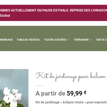
MES ACTUELLEMENT EN PAUSE ESTIVALE. REPRISE DES LIVRAISONS
d'achat
JARDINAGE
TABLEAU VÉGÉTAL
FLEURS SÉCHÉES
TERRARIUM
CARTE 
Kit de jardinage pour balcon
Ajouter
à la
A partir de
59,99
€
wishlist
Kit de jardinage « Eclipse totale » pour exposi