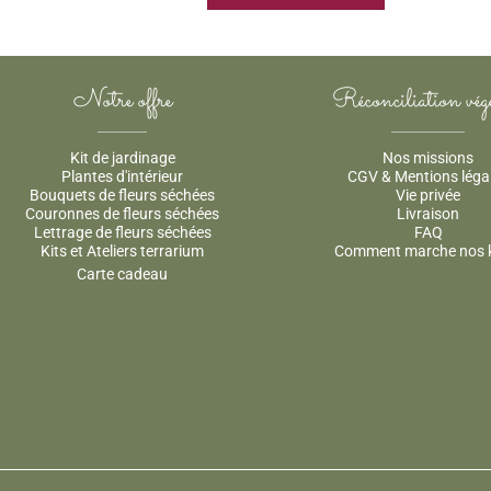
Ce
produit
a
Notre offre
Réconciliation végé
plusieurs
variations.
Kit de jardinage
Nos missions
Les
Plantes d'intérieur
CGV & Mentions léga
options
Bouquets de fleurs séchées
Vie privée
peuvent
Couronnes de fleurs séchées
Livraison
Lettrage de fleurs séchées
FAQ
être
Kits et Ateliers terrarium
Comment marche nos k
choisies
Carte cadeau
sur
la
page
du
produit