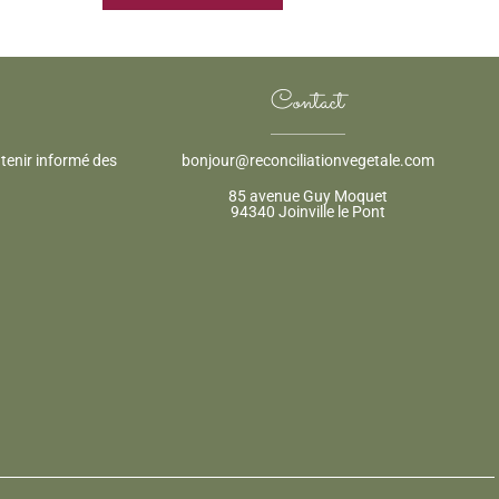
Ce
produit
a
Contact
plusieurs
variations.
 tenir informé des
bonjour@reconciliationvegetale.com
Les
options
85 avenue Guy Moquet
94340 Joinville le Pont
peuvent
être
choisies
sur
la
page
du
produit