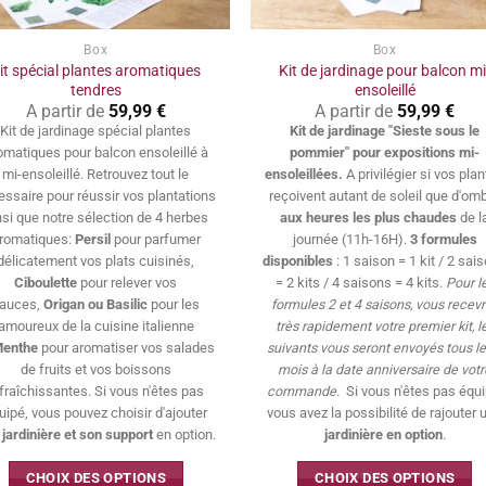
Box
Box
it spécial plantes aromatiques
Kit de jardinage pour balcon mi
tendres
ensoleillé
A partir de
59,99
€
A partir de
59,99
€
Kit de jardinage spécial plantes
Kit de jardinage "Sieste sous le
omatiques pour balcon ensoleillé à
pommier" pour expositions mi-
mi-ensoleillé. Retrouvez tout le
ensoleillées.
A privilégier si vos pla
essaire pour réussir vos plantations
reçoivent autant de soleil que d'om
nsi que notre sélection de 4 herbes
aux heures les plus chaudes
de l
romatiques:
Persil
pour parfumer
journée (11h-16H).
3 formules
délicatement vos plats cuisinés,
disponibles
: 1 saison = 1 kit / 2 sai
Ciboulette
pour relever vos
= 2 kits / 4 saisons = 4 kits.
Pour l
auces,
Origan ou Basilic
pour les
formules 2 et 4 saisons, vous recev
amoureux de la cuisine italienne
très rapidement votre premier kit, l
enthe
pour aromatiser vos salades
suivants vous seront envoyés tous le
de fruits et vos boissons
mois à la date anniversaire de votr
fraîchissantes. Si vous n'êtes pas
commande.
Si vous n'êtes pas équi
uipé, vous pouvez choisir d'ajouter
vous avez la possibilité de rajouter 
 jardinière et son support
en option.
jardinière en option
.
CHOIX DES OPTIONS
CHOIX DES OPTIONS