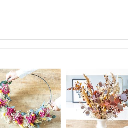
Ajouter
Ajou
à la
à l
wishlist
wishl