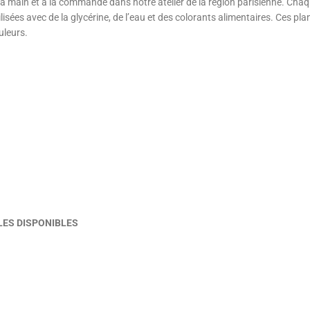
la main et à la commande dans notre atelier de la région parisienne. Chaqu
ilisées avec de la glycérine, de l’eau et des colorants alimentaires. Ces 
ouleurs.
AILLES DISPONIBLES