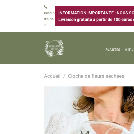
Passer
au
INFORMATION IMPORTANTE : NOUS SOM
Besoin
contenu
d'aide
Livraison gratuite à partir de 100 euros 
?
PLANTES
KIT 
Accueil
/
Cloche de fleurs séchées