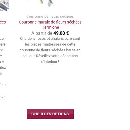
Couronne de fleurs séchées
hées
Couronne murale de fleurs séchées
Hermione
A partir de
49,00
€
 ce
Chardons roses et phalaris ocre sont
tère
les pièces maitresses de cette
rs
couronne de fleurs séchées haute en
ur
couleur. Réveillez votre décoration
s à
d'intérieur !
itez
us
" au
isir
CHOIX DES OPTIONS
Ce
produit