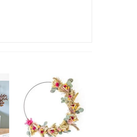
ter
Ajouter
a
à la
ist
wishlist