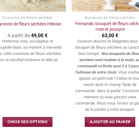
Couronne de fleurs séchées
Bouquets de fleurs séchées
Fernande, bouquet de fleurs séc
ronne de fleurs séchées Héloïse
rose et pourpre
A partir de
49,00
€
63,00
€
Hortensia rose, eucalyptus et
Couleurs douces et élégantes pour
sophile blanc se marient à merveille
bouquet de fleurs séchées au carac
s cette couronne de fleurs séchées
bien trempé.
Nos bouquets de fleu
ur un résultat lumineux et délicat.
séchées sont réalisés à la main, s
commande et livrés sous 2 à 5 jour
l'adresse de votre choix.
Vous souha
ajouter un petit mot ? Faites-le no
savoir dans le champ "Note de
commande" dans la partie "Livraison
moment où vous passez votre
commande. Nous nous ferons un pla
de le joindre à votre bouquet.
CHOIX DES OPTIONS
AJOUTER AU PANIER
Ce
produit