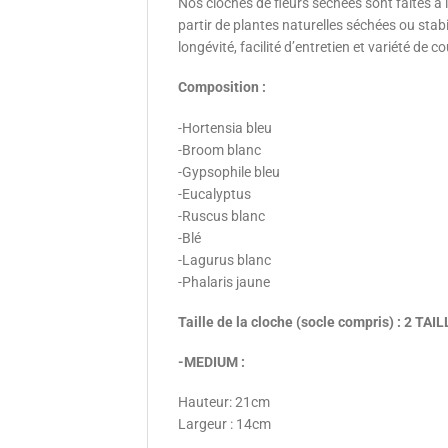
Nos cloches de fleurs séchées sont faites à 
partir de plantes naturelles séchées ou stab
longévité, facilité d’entretien et variété de c
Composition :
-Hortensia bleu
-Broom blanc
-Gypsophile bleu
-Eucalyptus
-Ruscus blanc
-Blé
-Lagurus blanc
-Phalaris jaune
Taille de la cloche (socle compris) : 2 T
-MEDIUM :
Hauteur: 21cm
Largeur : 14cm